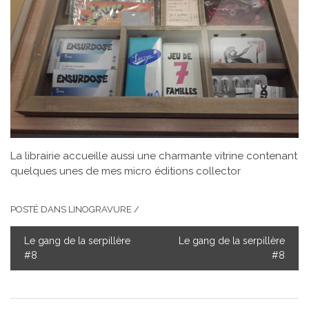
La librairie accueille aussi une charmante vitrine contenant
quelques unes de mes micro éditions collector
POSTÉ DANS
LINOGRAVURE
/
Le gang de la serpillère
Le gang de la serpillère
NAVIGATION
#8
#8
DE
L’ARTICLE