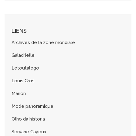
i
v
e
s
LIENS
Archives de la zone mondiale
Galadrielle
Letoutalego
Louis Cros
Marion
Mode panoramique
Olho da historia
Servane Cayeux