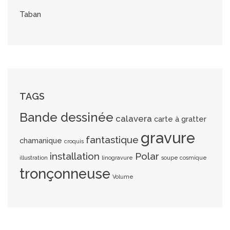
Taban
TAGS
Bande dessinée
calavera
carte à gratter
gravure
fantastique
chamanique
croquis
installation
Polar
illustration
linogravure
soupe cosmique
tronçonneuse
Volume