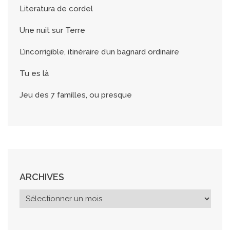
Literatura de cordel
Une nuit sur Terre
L’incorrigible, itinéraire d’un bagnard ordinaire
Tu es là
Jeu des 7 familles, ou presque
ARCHIVES
A
r
c
h