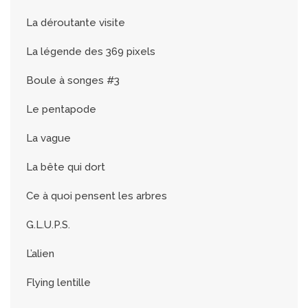
La déroutante visite
La légende des 369 pixels
Boule à songes #3
Le pentapode
La vague
La bête qui dort
Ce à quoi pensent les arbres
G.L.U.P.S.
L’alien
Flying lentille