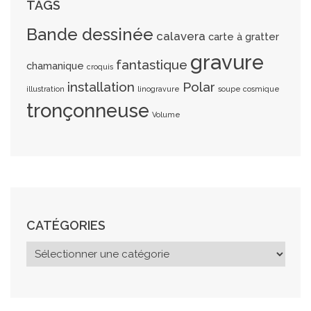
TAGS
Bande dessinée
calavera
carte à gratter
gravure
fantastique
chamanique
croquis
installation
Polar
illustration
linogravure
soupe cosmique
tronçonneuse
Volume
CATÉGORIES
C
a
t
é
g