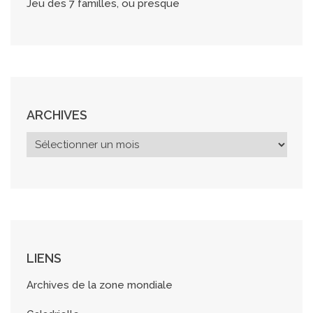
Jeu des 7 familles, ou presque
ARCHIVES
A
r
c
h
i
v
e
s
LIENS
Archives de la zone mondiale