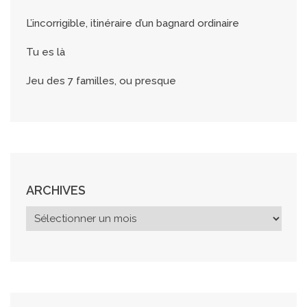
L’incorrigible, itinéraire d’un bagnard ordinaire
Tu es là
Jeu des 7 familles, ou presque
ARCHIVES
A
r
c
h
i
v
e