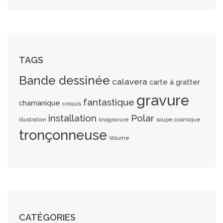
TAGS
Bande dessinée
calavera
carte à gratter
gravure
fantastique
chamanique
croquis
installation
Polar
illustration
linogravure
soupe cosmique
tronçonneuse
Volume
CATÉGORIES