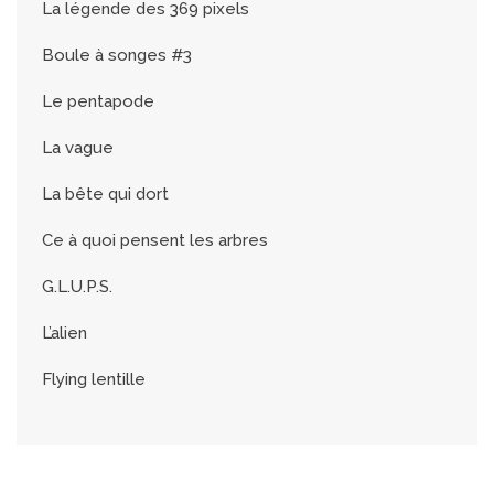
La légende des 369 pixels
Boule à songes #3
Le pentapode
La vague
La bête qui dort
Ce à quoi pensent les arbres
G.L.U.P.S.
L’alien
Flying lentille