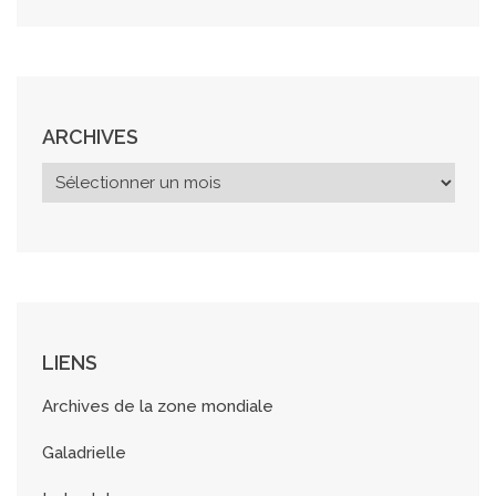
ARCHIVES
A
r
c
h
i
v
e
s
LIENS
Archives de la zone mondiale
Galadrielle