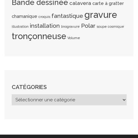
Bande dessinée
calavera
carte à gratter
gravure
fantastique
chamanique
croquis
installation
Polar
illustration
linogravure
soupe cosmique
tronçonneuse
Volume
CATÉGORIES
C
a
t
é
g
o