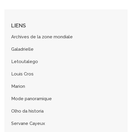
i
v
e
s
LIENS
Archives de la zone mondiale
Galadrielle
Letoutalego
Louis Cros
Marion
Mode panoramique
Olho da historia
Servane Cayeux