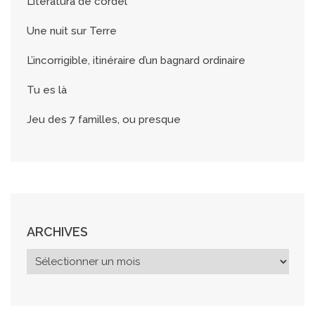
Literatura de cordel
Une nuit sur Terre
L’incorrigible, itinéraire d’un bagnard ordinaire
Tu es là
Jeu des 7 familles, ou presque
ARCHIVES
A
r
c
h