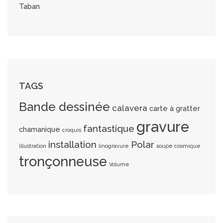
Taban
TAGS
Bande dessinée
calavera
carte à gratter
gravure
fantastique
chamanique
croquis
installation
Polar
illustration
linogravure
soupe cosmique
tronçonneuse
Volume