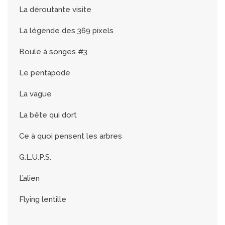
La déroutante visite
La légende des 369 pixels
Boule à songes #3
Le pentapode
La vague
La bête qui dort
Ce à quoi pensent les arbres
G.L.U.P.S.
L’alien
Flying lentille