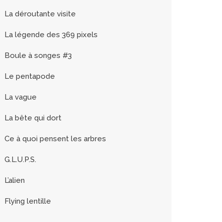
La déroutante visite
La légende des 369 pixels
Boule à songes #3
Le pentapode
La vague
La bête qui dort
Ce à quoi pensent les arbres
G.L.U.P.S.
L’alien
Flying lentille