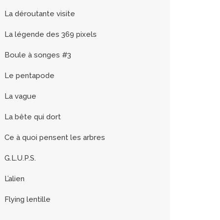
La déroutante visite
La légende des 369 pixels
Boule à songes #3
Le pentapode
La vague
La bête qui dort
Ce à quoi pensent les arbres
G.L.U.P.S.
L’alien
Flying lentille