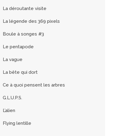
La déroutante visite
La légende des 369 pixels
Boule à songes #3
Le pentapode
La vague
La bête qui dort
Ce à quoi pensent les arbres
G.L.U.P.S.
L’alien
Flying lentille