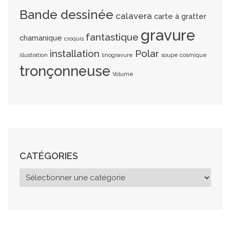
Bande dessinée
calavera
carte à gratter
gravure
fantastique
chamanique
croquis
installation
Polar
illustration
linogravure
soupe cosmique
tronçonneuse
Volume
CATÉGORIES
C
a
t
é
g