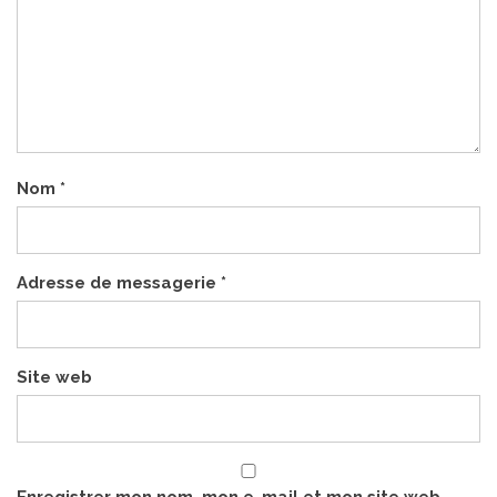
Nom
*
Adresse de messagerie
*
Site web
Enregistrer mon nom, mon e-mail et mon site web