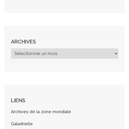
ARCHIVES
A
r
c
h
i
v
e
s
LIENS
Archives de la zone mondiale
Galadrielle