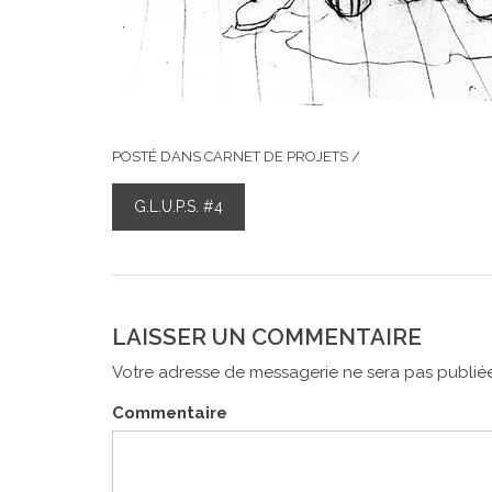
POSTÉ DANS
CARNET DE PROJETS
/
G.L.U.P.S. #4
NAVIGATION
DE
L’ARTICLE
LAISSER UN COMMENTAIRE
Votre adresse de messagerie ne sera pas publiée
Commentaire