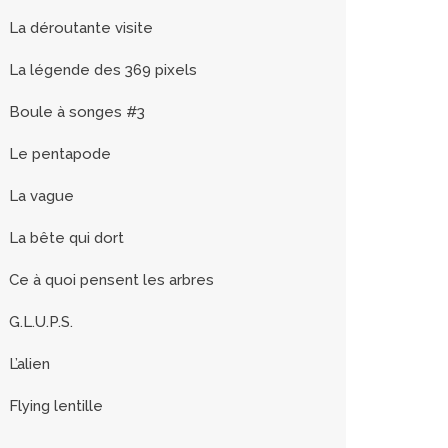
La déroutante visite
La légende des 369 pixels
Boule à songes #3
Le pentapode
La vague
La bête qui dort
Ce à quoi pensent les arbres
G.L.U.P.S.
L’alien
Flying lentille