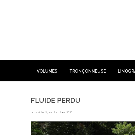
Skip
to
content
VOLUMES
TRONÇONNEUSE
LINOGR
FLUIDE PERDU
publié le 29 septembre 2020