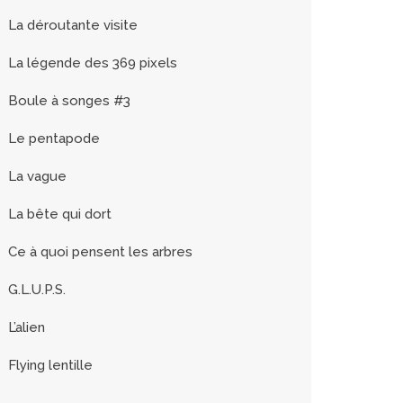
La déroutante visite
La légende des 369 pixels
Boule à songes #3
Le pentapode
La vague
La bête qui dort
Ce à quoi pensent les arbres
G.L.U.P.S.
L’alien
Flying lentille