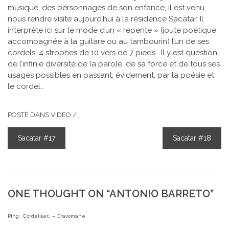
musique, des personnages de son enfance, il est venu
nous rendre visite aujourd’hui à la résidence Sacatar. Il
interprète ici sur le mode d’un « repente » (joute poétique
accompagnée à la guitare ou au tambourin) l’un de ses
cordels: 4 strophes de 10 vers de 7 pieds… Il y est question
de l’infinie diversité de la parole, de sa force et de tous ses
usages possibles en passant, évidement, par la poésie et
le cordel…
POSTÉ DANS
VIDEO
/
Sacatar #17
Sacatar #18
NAVIGATION
DE
L’ARTICLE
ONE THOUGHT ON “
ANTONIO BARRETO
”
Ping :
Cordeliser… – Gravomane