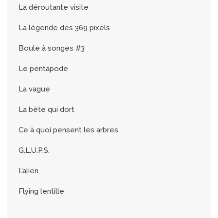
La déroutante visite
La légende des 369 pixels
Boule à songes #3
Le pentapode
La vague
La bête qui dort
Ce à quoi pensent les arbres
G.L.U.P.S.
L’alien
Flying lentille