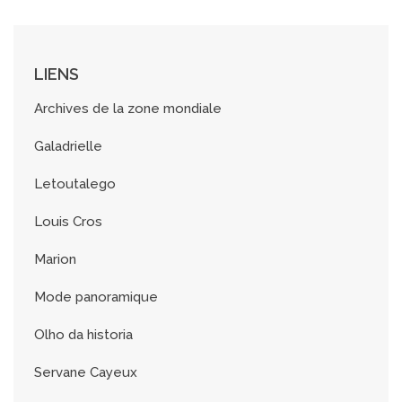
i
v
e
s
LIENS
Archives de la zone mondiale
Galadrielle
Letoutalego
Louis Cros
Marion
Mode panoramique
Olho da historia
Servane Cayeux