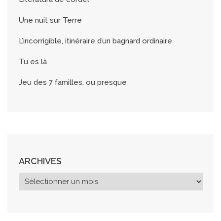
Une nuit sur Terre
L’incorrigible, itinéraire d’un bagnard ordinaire
Tu es là
Jeu des 7 familles, ou presque
ARCHIVES
A
r
c
h