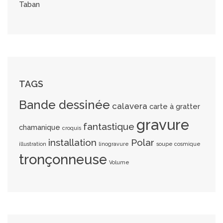
Taban
TAGS
Bande dessinée
calavera
carte à gratter
gravure
fantastique
chamanique
croquis
installation
Polar
illustration
linogravure
soupe cosmique
tronçonneuse
Volume