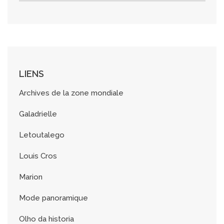
c
h
i
v
e
s
LIENS
Archives de la zone mondiale
Galadrielle
Letoutalego
Louis Cros
Marion
Mode panoramique
Olho da historia