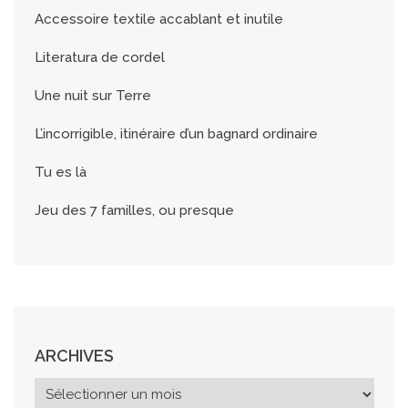
Accessoire textile accablant et inutile
Literatura de cordel
Une nuit sur Terre
L’incorrigible, itinéraire d’un bagnard ordinaire
Tu es là
Jeu des 7 familles, ou presque
ARCHIVES
A
r