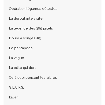
Opération légumes célestes
La déroutante visite
La légende des 369 pixels
Boule à songes #3
Le pentapode
La vague
La bête qui dort
Ce à quoi pensent les arbres
G.L.U.P.S.
L’alien