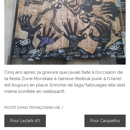
Cinq ans après, la gravure que j’avais faite à l’occasion de
la fiesta Zone Mondiale à Genève (festival punk à l’Usine)
est toujours en place. Enrichie de tags/tatouages elle s’est
même bonifiée en vieillissant!…
POSTÉ DANS
TRONÇONNEUSE
/
Pour Lez’arts #7
Pour Carquefou
NAVIGATION