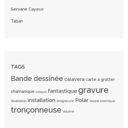
Servane Cayeux
Taban
TAGS
Bande dessinée
calavera
carte à gratter
gravure
fantastique
chamanique
croquis
installation
Polar
illustration
linogravure
soupe cosmique
tronçonneuse
Volume