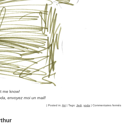
et me know!
oda, envoyez moi un mail!
| Posted in:
Art
| Tags:
Jedi
,
yoda
|
Commentaires fermés
thur