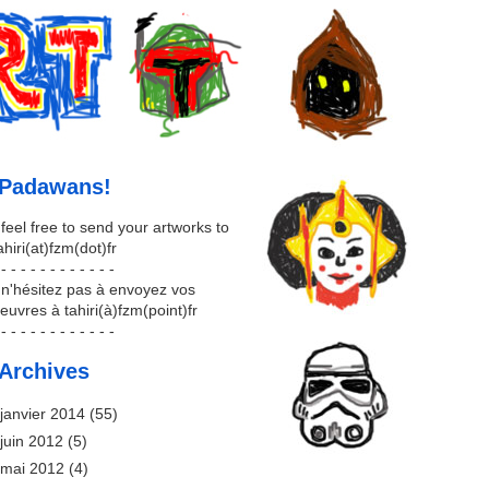
Padawans!
 feel free to send your artworks to
ahiri(at)fzm(dot)fr
 - - - - - - - - - - - -
 n'hésitez pas à envoyez vos
euvres à tahiri(à)fzm(point)fr
 - - - - - - - - - - - -
Archives
janvier 2014
(55)
juin 2012
(5)
mai 2012
(4)