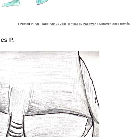
| Posted in:
Art
| Tags:
Arthur
,
Jedi
,
lightsaber
,
Padawan
|
Commentaires fermés
es P.