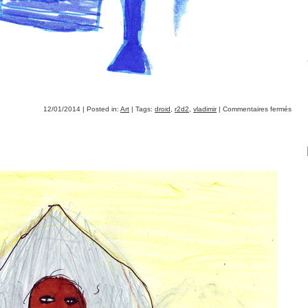
12/01/2014 | Posted in:
Art
| Tags:
droid
,
r2d2
,
vladimir
|
Commentaires fermés