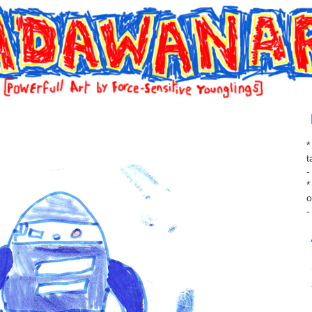
*
t
-
*
o
-