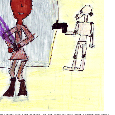
sted in:
Art
| Tags:
droid
,
geonosis
,
Glo
,
Jedi
,
lightsaber
,
mace windu
|
Commentaires fermés