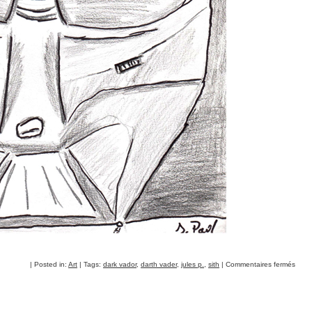
| Posted in:
Art
| Tags:
dark vador
,
darth vader
,
jules p.
,
sith
|
Commentaires fermés