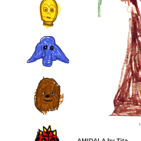
1
AMIDALA by Tita