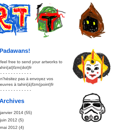
Padawans!
 feel free to send your artworks to
ahiri(at)fzm(dot)fr
 - - - - - - - - - - - -
 n'hésitez pas à envoyez vos
euvres à tahiri(à)fzm(point)fr
 - - - - - - - - - - - -
Archives
janvier 2014
(55)
juin 2012
(5)
mai 2012
(4)