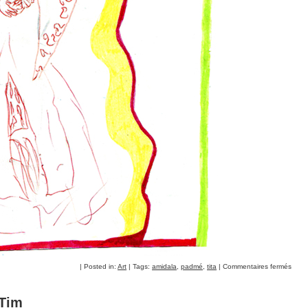
| Posted in:
Art
| Tags:
amidala
,
padmé
,
tita
|
Commentaires fermés
Tim