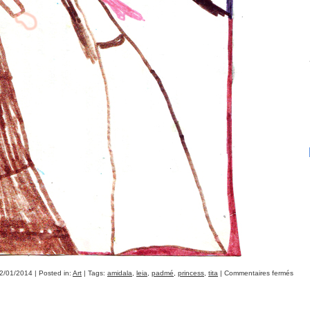
2/01/2014 | Posted in:
Art
| Tags:
amidala
,
leia
,
padmé
,
princess
,
tita
|
Commentaires fermés