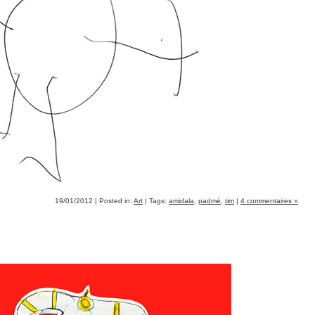
19/01/2012 | Posted in:
Art
| Tags:
amidala
,
padmé
,
tim
|
4 commentaires »