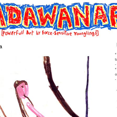
a
*
t
-
*
o
-