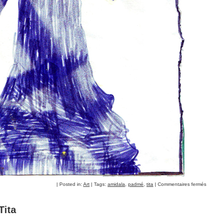
| Posted in:
Art
| Tags:
amidala
,
padmé
,
tita
|
Commentaires fermés
ita