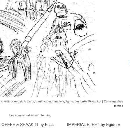
,
chewie
,
clem
,
dark vador
,
darth vader
,
han
,
leia
,
lightsaber
,
Luke Skywalker
|
Commentaires
fermés
Les commentaires sont fermés.
OFFEE & SHAAK TI by Elias
IMPERIAL FLEET by Egide
»