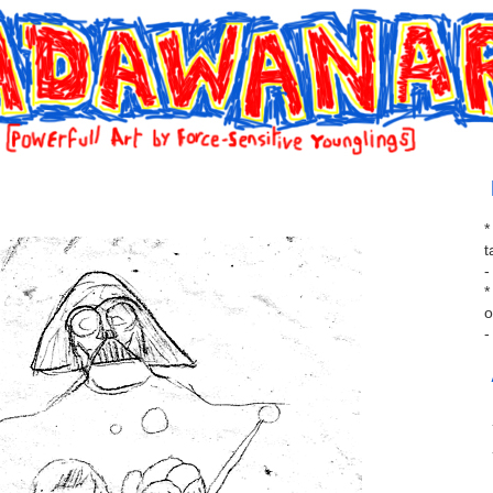
*
t
-
*
o
-