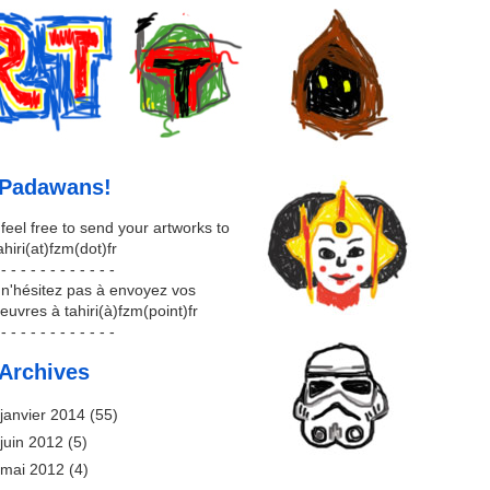
Padawans!
 feel free to send your artworks to
ahiri(at)fzm(dot)fr
 - - - - - - - - - - - -
 n'hésitez pas à envoyez vos
euvres à tahiri(à)fzm(point)fr
 - - - - - - - - - - - -
Archives
janvier 2014
(55)
juin 2012
(5)
mai 2012
(4)