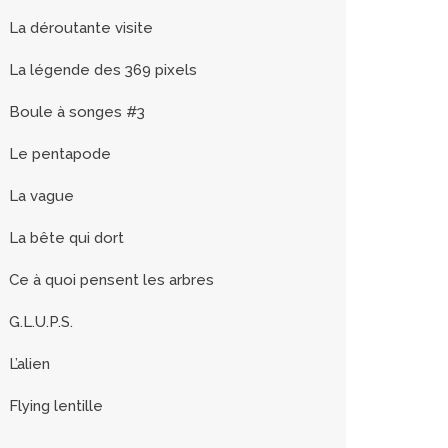
La déroutante visite
La légende des 369 pixels
Boule à songes #3
Le pentapode
La vague
La bête qui dort
Ce à quoi pensent les arbres
G.L.U.P.S.
L’alien
Flying lentille