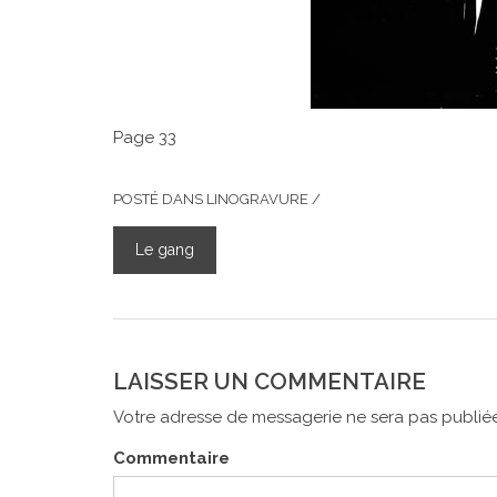
Page 33
POSTÉ DANS
LINOGRAVURE
/
Le gang
NAVIGATION
DE
L’ARTICLE
LAISSER UN COMMENTAIRE
Votre adresse de messagerie ne sera pas publiée
Commentaire