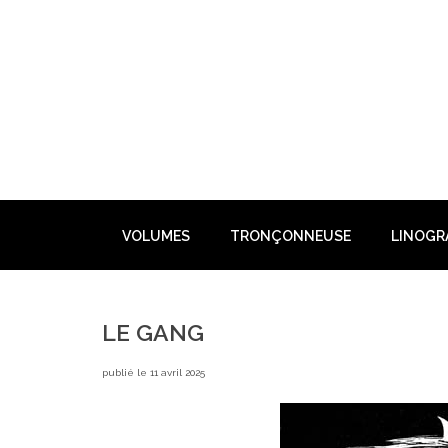
Skip
to
content
VOLUMES
TRONÇONNEUSE
LINOGR
LE GANG
publié le 11 avril 2025