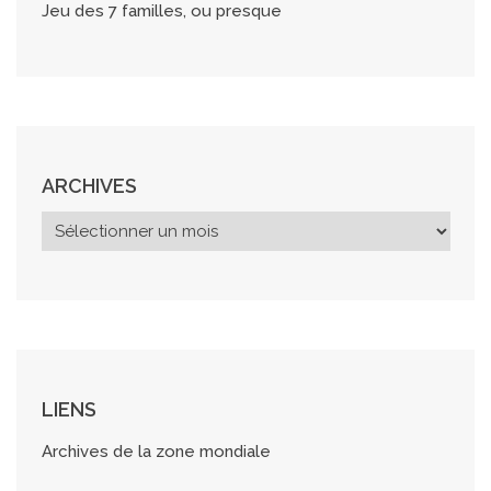
Jeu des 7 familles, ou presque
ARCHIVES
A
r
c
h
i
v
e
s
LIENS
Archives de la zone mondiale