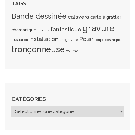
TAGS
Bande dessinée
calavera
carte à gratter
gravure
fantastique
chamanique
croquis
installation
Polar
illustration
linogravure
soupe cosmique
tronçonneuse
Volume
CATÉGORIES
C
a
t
é