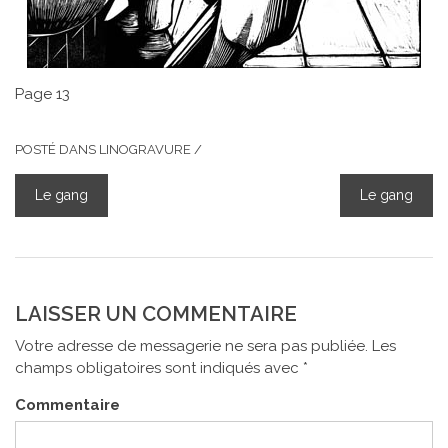
Page 13
POSTÉ DANS
LINOGRAVURE
/
Le gang
Le gang
NAVIGATION
DE
L’ARTICLE
LAISSER UN COMMENTAIRE
Votre adresse de messagerie ne sera pas publiée.
Les
champs obligatoires sont indiqués avec
*
Commentaire