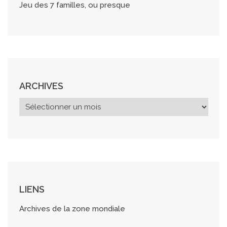
Jeu des 7 familles, ou presque
ARCHIVES
A
r
c
h
i
v
e
s
LIENS
Archives de la zone mondiale