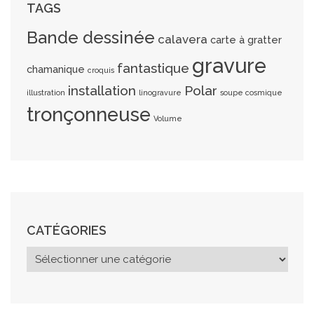
TAGS
Bande dessinée
calavera
carte à gratter
gravure
fantastique
chamanique
croquis
installation
Polar
illustration
linogravure
soupe cosmique
tronçonneuse
Volume
CATÉGORIES
C
a
t
é