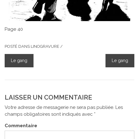
Page 40
POSTÉ DANS
LINOGRAVURE
/
Le gang
Le gang
NAVIGATION
DE
L’ARTICLE
LAISSER UN COMMENTAIRE
Votre adresse de messagerie ne sera pas publiée.
Les
champs obligatoires sont indiqués avec
*
Commentaire