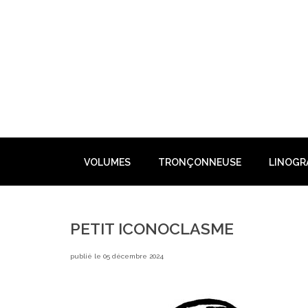
Skip
to
content
VOLUMES
TRONÇONNEUSE
LINOGR
PETIT ICONOCLASME
publié le 05 décembre 2024