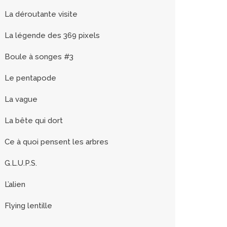
La déroutante visite
La légende des 369 pixels
Boule à songes #3
Le pentapode
La vague
La bête qui dort
Ce à quoi pensent les arbres
G.L.U.P.S.
L’alien
Flying lentille