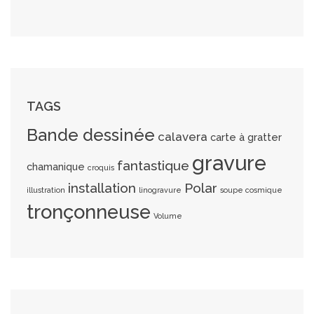
TAGS
Bande dessinée
calavera
carte à gratter
gravure
fantastique
chamanique
croquis
installation
Polar
illustration
linogravure
soupe cosmique
tronçonneuse
Volume