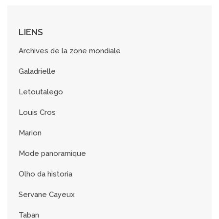
v
e
s
LIENS
Archives de la zone mondiale
Galadrielle
Letoutalego
Louis Cros
Marion
Mode panoramique
Olho da historia
Servane Cayeux
Taban