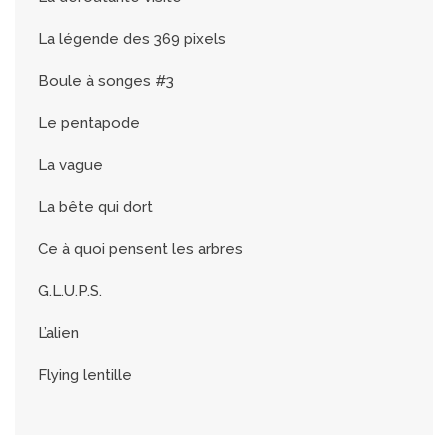
La légende des 369 pixels
Boule à songes #3
Le pentapode
La vague
La bête qui dort
Ce à quoi pensent les arbres
G.L.U.P.S.
L’alien
Flying lentille