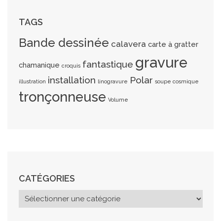
TAGS
Bande dessinée
calavera
carte à gratter
gravure
fantastique
chamanique
croquis
installation
Polar
illustration
linogravure
soupe cosmique
tronçonneuse
Volume
CATÉGORIES
C
a
t