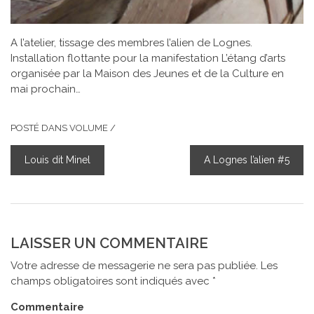
A l’atelier, tissage des membres l’alien de Lognes.
Installation flottante pour la manifestation L’étang d’arts
organisée par la Maison des Jeunes et de la Culture en
mai prochain…
POSTÉ DANS
VOLUME
/
Louis dit Minel
A Lognes l’alien #5
NAVIGATION
DE
L’ARTICLE
LAISSER UN COMMENTAIRE
Votre adresse de messagerie ne sera pas publiée.
Les
champs obligatoires sont indiqués avec
*
Commentaire