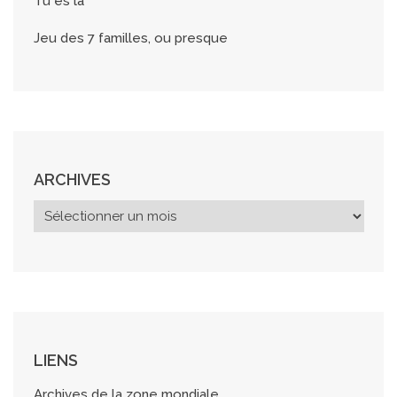
Tu es là
Jeu des 7 familles, ou presque
ARCHIVES
A
r
c
h
i
v
e
s
LIENS
Archives de la zone mondiale