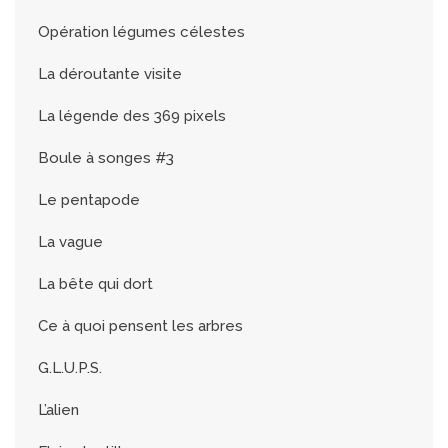
Opération légumes célestes
La déroutante visite
La légende des 369 pixels
Boule à songes #3
Le pentapode
La vague
La bête qui dort
Ce à quoi pensent les arbres
G.L.U.P.S.
L’alien