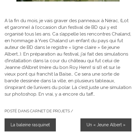
A la fin du mois, je vais graver des panneaux à Nérac, (Lot
et garonne) à l’occasion d’un festival de BD qui y est
organisé tous les ans. Ca s’appelle les rencontres Chaland,
en hommage à Yves Chaland un enfant du pays qui fut
auteur de BD dans le registre « ligne claire » (le jeune
Albert…). En préparation au festival, j’ai fait des simulations
d’installation dans la cour du château qui fut celui de
Jeanne d’Albret (mère du bon Roy Henri! si si!) et sur le
vieux pont qui franchit la Baïse… Ce sera une sorte de
bande dessinée dans la ville, en plusieurs tableaux,
s’inspirant de l’univers du polar. Là c’est juste une simulation
sur photoshop. En vrai, y a encore du taff…
POSTÉ DANS
CARNET DE PROJETS
/
La baleine rasquinet
Un « Jeune Albert »
NAVIGATION