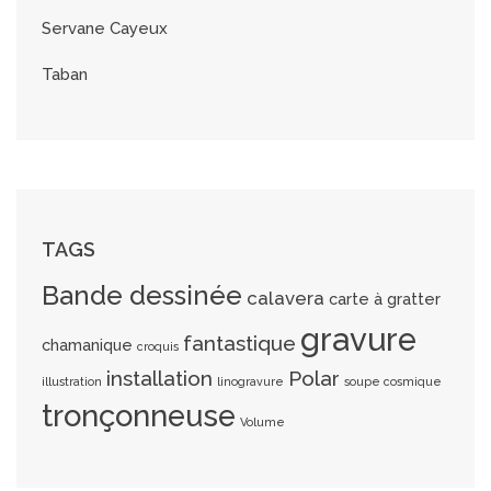
Servane Cayeux
Taban
TAGS
Bande dessinée
calavera
carte à gratter
gravure
fantastique
chamanique
croquis
installation
Polar
illustration
linogravure
soupe cosmique
tronçonneuse
Volume