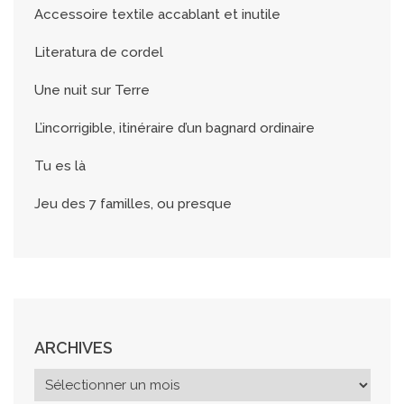
Accessoire textile accablant et inutile
Literatura de cordel
Une nuit sur Terre
L’incorrigible, itinéraire d’un bagnard ordinaire
Tu es là
Jeu des 7 familles, ou presque
ARCHIVES
A
r