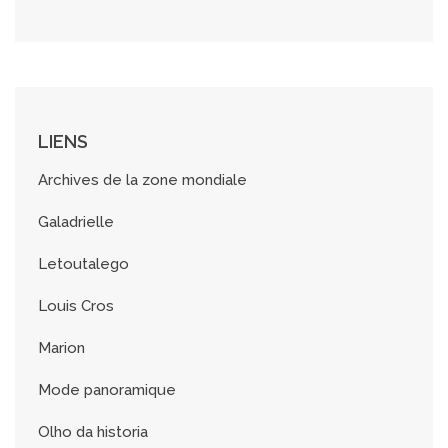
c
h
i
v
e
s
LIENS
Archives de la zone mondiale
Galadrielle
Letoutalego
Louis Cros
Marion
Mode panoramique
Olho da historia