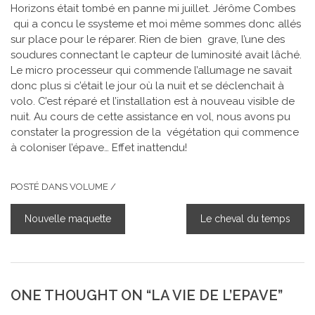
Horizons était tombé en panne mi juillet. Jérôme Combes
qui a concu le ssysteme et moi même sommes donc allés
sur place pour le réparer. Rien de bien grave, l’une des
soudures connectant le capteur de luminosité avait lâché.
Le micro processeur qui commende l’allumage ne savait
donc plus si c’était le jour où la nuit et se déclenchait à
volo. C’est réparé et l’installation est à nouveau visible de
nuit. Au cours de cette assistance en vol, nous avons pu
constater la progression de la végétation qui commence
à coloniser l’épave… Effet inattendu!
POSTÉ DANS
VOLUME
/
Nouvelle maquette
Le cheval du temps
NAVIGATION
DE
L’ARTICLE
ONE THOUGHT ON “
LA VIE DE L’EPAVE
”