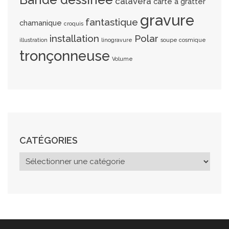
calavera
carte à gratter
gravure
fantastique
chamanique
croquis
installation
Polar
illustration
linogravure
soupe cosmique
tronçonneuse
Volume
CATÉGORIES
C
a
t
é
g
o
r