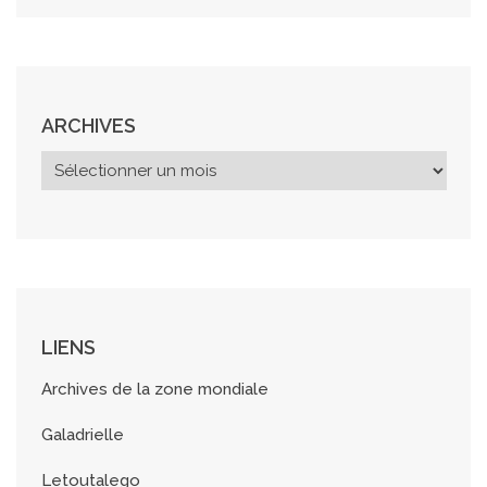
ARCHIVES
A
r
c
h
i
v
e
s
LIENS
Archives de la zone mondiale
Galadrielle
Letoutalego